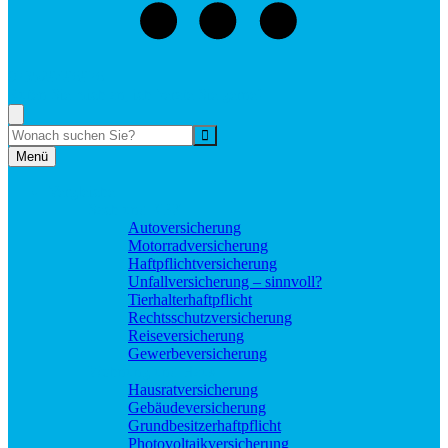
073529496976
Rufen Sie mich an, ich berate Sie gerne!
Suche
Menü
Vergleiche
Sach und KFZ
Autoversicherung
Motorradversicherung
Haftpflichtversicherung
Unfallversicherung – sinnvoll?
Tierhalterhaftpflicht
Rechtsschutzversicherung
Reiseversicherung
Gewerbeversicherung
Wohnung und Haus
Hausratversicherung
Gebäudeversicherung
Grundbesitzerhaftpflicht
Photovoltaikversicherung