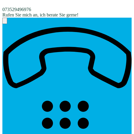
073529496976
Rufen Sie mich an, ich berate Sie gerne!