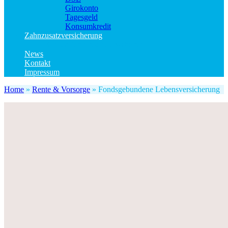
Girokonto
Tagesgeld
Konsumkredit
Zahnzusatzversicherung
Kinder Zahnzusatzversicherung
News
Kontakt
Impressum
Home
»
Rente & Vorsorge
»
Fondsgebundene Lebensversicherung