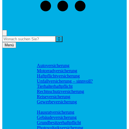
073529496976
Rufen Sie mich an, ich berate Sie gerne!
Suche
Menü
Vergleiche
Sach und KFZ
Autoversicherung
Motorradversicherung
Haftpflichtversicherung
Unfallversicherung – sinnvoll?
Tierhalterhaftpflicht
Rechtsschutzversicherung
Reiseversicherung
Gewerbeversicherung
Wohnung und Haus
Hausratversicherung
Gebäudeversicherung
Grundbesitzerhaftpflicht
Photovoltaikversicherung