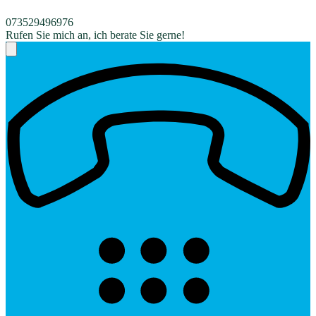
073529496976
Rufen Sie mich an, ich berate Sie gerne!