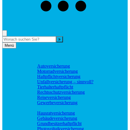
073529496976
Rufen Sie mich an, ich berate Sie gerne!
Suche
Menü
Vergleiche
Sach und KFZ
Autoversicherung
Motorradversicherung
Haftpflichtversicherung
Unfallversicherung – sinnvoll?
Tierhalterhaftpflicht
Rechtsschutzversicherung
Reiseversicherung
Gewerbeversicherung
Wohnung und Haus
Hausratversicherung
Gebäudeversicherung
Grundbesitzerhaftpflicht
Photovoltaikversicherung