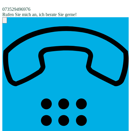
073529496976
Rufen Sie mich an, ich berate Sie gerne!