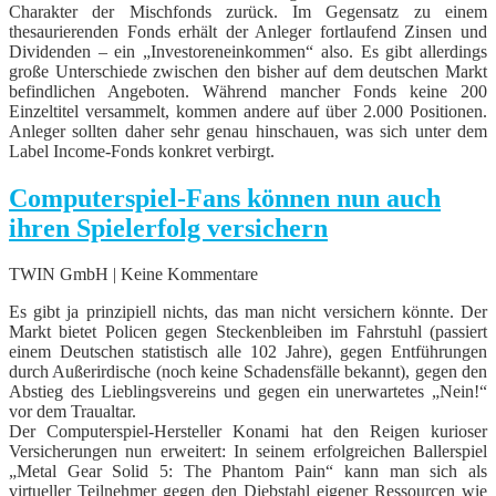
Charakter der Mischfonds zurück. Im Gegensatz zu einem
thesaurierenden Fonds erhält der Anleger fortlaufend Zinsen und
Dividenden – ein „Investoreneinkommen“ also. Es gibt allerdings
große Unterschiede zwischen den bisher auf dem deutschen Markt
befindlichen Angeboten. Während mancher Fonds keine 200
Einzeltitel versammelt, kommen andere auf über 2.000 Positionen.
Anleger sollten daher sehr genau hinschauen, was sich unter dem
Label Income-Fonds konkret verbirgt.
Computerspiel-Fans können nun auch
ihren Spielerfolg versichern
TWIN GmbH | Keine Kommentare
Es gibt ja prinzipiell nichts, das man nicht versichern könnte. Der
Markt bietet Policen gegen Steckenbleiben im Fahrstuhl (passiert
einem Deutschen statistisch alle 102 Jahre), gegen Entführungen
durch Außerirdische (noch keine Schadensfälle bekannt), gegen den
Abstieg des Lieblingsvereins und gegen ein unerwartetes „Nein!“
vor dem Traualtar.
Der Computerspiel-Hersteller Konami hat den Reigen kurioser
Versicherungen nun erweitert: In seinem erfolgreichen Ballerspiel
„Metal Gear Solid 5: The Phantom Pain“ kann man sich als
virtueller Teilnehmer gegen den Diebstahl eigener Ressourcen wie