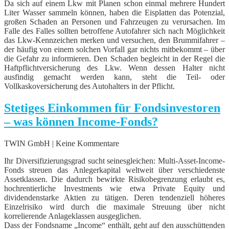
Da sich auf einem Lkw mit Planen schon einmal mehrere Hundert
Liter Wasser sammeln können, haben die Eisplatten das Potenzial,
großen Schaden an Personen und Fahrzeugen zu verursachen. Im
Falle des Falles sollten betroffene Autofahrer sich nach Möglichkeit
das Lkw-Kennzeichen merken und versuchen, den Brummifahrer –
der häufig von einem solchen Vorfall gar nichts mitbekommt – über
die Gefahr zu informieren. Den Schaden begleicht in der Regel die
Haftpflichtversicherung des Lkw. Wenn dessen Halter nicht
ausfindig gemacht werden kann, steht die Teil- oder
Vollkaskoversicherung des Autohalters in der Pflicht.
Stetiges Einkommen für Fondsinvestoren
– was können Income-Fonds?
TWIN GmbH | Keine Kommentare
Ihr Diversifizierungsgrad sucht seinesgleichen: Multi-Asset-Income-
Fonds streuen das Anlegerkapital weltweit über verschiedenste
Assetklassen. Die dadurch bewirkte Risikobegrenzung erlaubt es,
hochrentierliche Investments wie etwa Private Equity und
dividendenstarke Aktien zu tätigen. Deren tendenziell höheres
Einzelrisiko wird durch die maximale Streuung über nicht
korrelierende Anlageklassen ausgeglichen.
Dass der Fondsname „Income“ enthält, geht auf den ausschüttenden