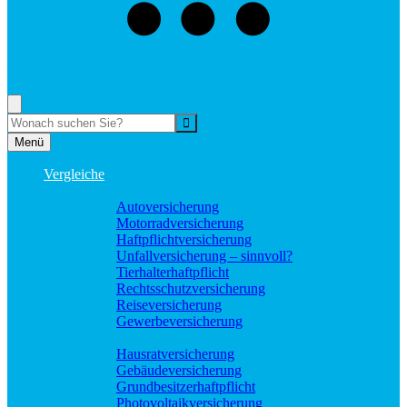
073529496976
Rufen Sie mich an, ich berate Sie gerne!
Suche
Menü
Vergleiche
Sach und KFZ
Autoversicherung
Motorradversicherung
Haftpflichtversicherung
Unfallversicherung – sinnvoll?
Tierhalterhaftpflicht
Rechtsschutzversicherung
Reiseversicherung
Gewerbeversicherung
Wohnung und Haus
Hausratversicherung
Gebäudeversicherung
Grundbesitzerhaftpflicht
Photovoltaikversicherung