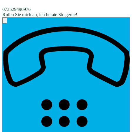
073529496976
Rufen Sie mich an, ich berate Sie gerne!