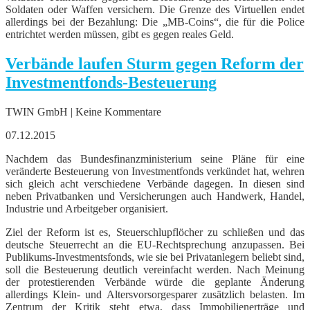
Soldaten oder Waffen versichern. Die Grenze des Virtuellen endet
allerdings bei der Bezahlung: Die „MB-Coins“, die für die Police
entrichtet werden müssen, gibt es gegen reales Geld.
Verbände laufen Sturm gegen Reform der
Investmentfonds-Besteuerung
TWIN GmbH | Keine Kommentare
07.12.2015
Nachdem das Bundesfinanzministerium seine Pläne für eine
veränderte Besteuerung von Investmentfonds verkündet hat, wehren
sich gleich acht verschiedene Verbände dagegen. In diesen sind
neben Privatbanken und Versicherungen auch Handwerk, Handel,
Industrie und Arbeitgeber organisiert.
Ziel der Reform ist es, Steuerschlupflöcher zu schließen und das
deutsche Steuerrecht an die EU-Rechtsprechung anzupassen. Bei
Publikums-Investmentsfonds, wie sie bei Privatanlegern beliebt sind,
soll die Besteuerung deutlich vereinfacht werden. Nach Meinung
der protestierenden Verbände würde die geplante Änderung
allerdings Klein- und Altersvorsorgesparer zusätzlich belasten. Im
Zentrum der Kritik steht etwa, dass Immobilienerträge und