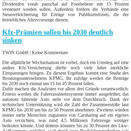
Dividenden vorab pauschal auf Fondsebene mit 15 Prozent
versteuert werden sollen. Außerdem fordern die Verbände eine
Steuererleichterung für Erträge von Publikumsfonds, die der
betrieblichen Altersvorsorge dienen.
Kfz-Prämien sollen bis 2030 deutlich
sinken
TWIN GmbH | Keine Kommentare
Die alljährliche Wechselsaison ist vorbei, doch ein Umstieg auf eine
andere Kfz-Versicherung dürfte noch viele Jahre merkliche
Einsparungen bringen. Zu diesem Ergebnis kommt eine Studie des
Beratungsunternehmens KPMG. Ihr zufolge werden die Beiträge
bis 2030 noch einmal um 15 bis 45 Prozent fallen.
Dafür machen die Analysten vor allem drei Gründe verantwortlich:
Erstens werden die Fahrerassistenzsysteme immer ausgefeilter, das
autonom fahrende Auto steht vor dem Durchbruch. Dank der
technischen Unterstützung wird die Zahl der Zusammenstöße laut
KPMG bis 2030 um bis zu 50 Prozent abnehmen. Zweitens würden
immer mehr Menschen zugunsten von Carsharing auf ein eigenes
Auto verzichten, was rund 4,5 Millionen Fahrzeuge weniger
bedeuten könnte. Und drittens könnten bis zu 30 Prozent des Lkw-
Aufkommens entfallen, weil durch neue Produktionstechniken wie