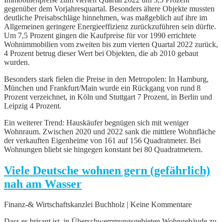
gegenüber dem Vorjahresquartal. Besonders ältere Objekte mussten
deutliche Preisabschläge hinnehmen, was maßgeblich auf ihre im
Allgemeinen geringere Energieeffizienz zurückzuführen sein dürfte.
Um 7,5 Prozent gingen die Kaufpreise für vor 1990 errichtete
Wohnimmobilien vom zweiten bis zum vierten Quartal 2022 zurück,
4 Prozent betrug dieser Wert bei Objekten, die ab 2010 gebaut
wurden.
Besonders stark fielen die Preise in den Metropolen: In Hamburg,
München und Frankfurt/Main wurde ein Rückgang von rund 8
Prozent verzeichnet, in Köln und Stuttgart 7 Prozent, in Berlin und
Leipzig 4 Prozent.
Ein weiterer Trend: Hauskäufer begnügen sich mit weniger
Wohnraum. Zwischen 2020 und 2022 sank die mittlere Wohnfläche
der verkauften Eigenheime von 161 auf 156 Quadratmeter. Bei
Wohnungen bliebt sie hingegen konstant bei 80 Quadratmetern.
Viele Deutsche wohnen gern (gefährlich)
nah am Wasser
Finanz-& Wirtschaftskanzlei Buchholz | Keine Kommentare
Dass es brisant ist, in Überschwemmungsgebieten Wohngebäude zu