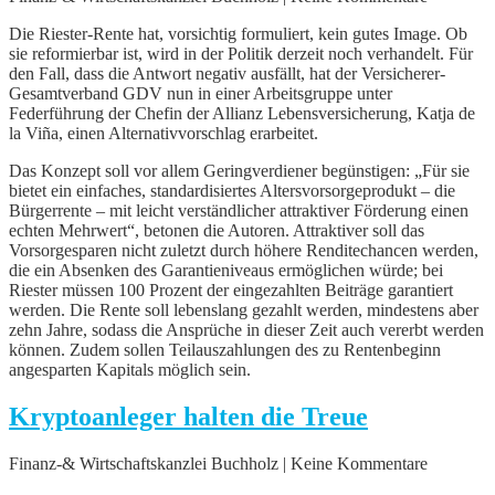
Die Riester-Rente hat, vorsichtig formuliert, kein gutes Image. Ob
sie reformierbar ist, wird in der Politik derzeit noch verhandelt. Für
den Fall, dass die Antwort negativ ausfällt, hat der Versicherer-
Gesamtverband GDV nun in einer Arbeitsgruppe unter
Federführung der Chefin der Allianz Lebensversicherung, Katja de
la Viña, einen Alternativvorschlag erarbeitet.
Das Konzept soll vor allem Geringverdiener begünstigen: „Für sie
bietet ein einfaches, standardisiertes Altersvorsorgeprodukt – die
Bürgerrente – mit leicht verständlicher attraktiver Förderung einen
echten Mehrwert“, betonen die Autoren. Attraktiver soll das
Vorsorgesparen nicht zuletzt durch höhere Renditechancen werden,
die ein Absenken des Garantieniveaus ermöglichen würde; bei
Riester müssen 100 Prozent der eingezahlten Beiträge garantiert
werden. Die Rente soll lebenslang gezahlt werden, mindestens aber
zehn Jahre, sodass die Ansprüche in dieser Zeit auch vererbt werden
können. Zudem sollen Teilauszahlungen des zu Rentenbeginn
angesparten Kapitals möglich sein.
Kryptoanleger halten die Treue
Finanz-& Wirtschaftskanzlei Buchholz | Keine Kommentare