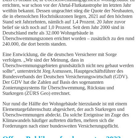
errichten, war schon vor der Ahrtal-Flutkatastrophe im letzten Jahr
weithin bekannt. Dessen ungeachtet stieg die Quote der Neubauten,
die in ebensolchen Hochrisikozonen liegen, 2021 auf den höchsten
Stand seit Jahrzehnten, nämlich auf 1,4 Prozent. 20 Jahre zuvor
belief sie sich noch auf 1,0 Prozent. Seit dem Jahr 2000 sind in
Deutschland mehr als 32.000 Wohngebäude in
Überschwemmungszonen errichtet worden – zusätzlich zu den rund
240.000, die dort bereits standen.
Eine Entwicklung, die die deutschen Versicherer mit Sorge
verfolgen. „Wir sind der Meinung, dass in
Überschwemmungsgebieten grundsätzlich nicht neu gebaut werden
sollte“, unterstreicht Jörg Asmussen, Hauptgeschäftsführer des
Bundesverbands der Deutschen Versicherungswirtschaft (GDV).
Der GDV hat die Zahlen auf Basis des sogenannten
Zonierungssystems für Überschwemmung, Rückstau und
Starkregen (ZÜRS Geo) errechnet.
Nur rund die Hälfte der Wohngebäude hierzulande ist mit einem
Elementargefahrenschutz abgesichert, der auch Starkregen und
Überschwemmungen abdeckt. Da solche Ereignisse im Zuge des
Klimawandels häufiger auftreten dürften, mehren sich die
Forderungen nach einer bundesweiten Versicherungspflicht.