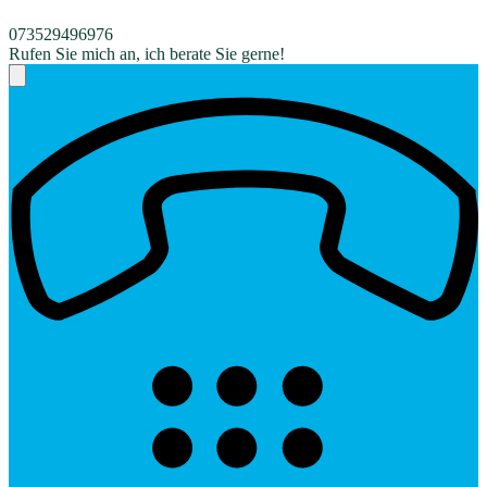
073529496976
Rufen Sie mich an, ich berate Sie gerne!