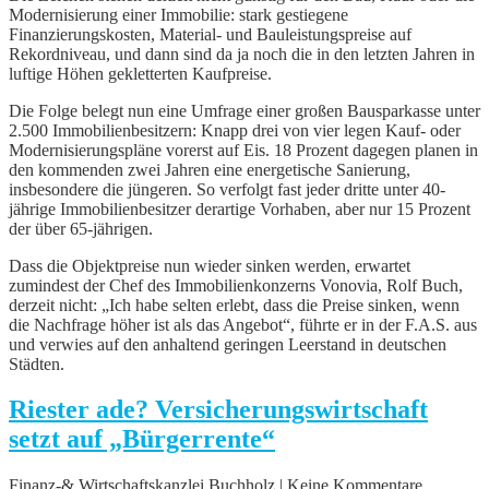
Modernisierung einer Immobilie: stark gestiegene
Finanzierungskosten, Material- und Bauleistungspreise auf
Rekordniveau, und dann sind da ja noch die in den letzten Jahren in
luftige Höhen gekletterten Kaufpreise.
Die Folge belegt nun eine Umfrage einer großen Bausparkasse unter
2.500 Immobilienbesitzern: Knapp drei von vier legen Kauf- oder
Modernisierungspläne vorerst auf Eis. 18 Prozent dagegen planen in
den kommenden zwei Jahren eine energetische Sanierung,
insbesondere die jüngeren. So verfolgt fast jeder dritte unter 40-
jährige Immobilienbesitzer derartige Vorhaben, aber nur 15 Prozent
der über 65-jährigen.
Dass die Objektpreise nun wieder sinken werden, erwartet
zumindest der Chef des Immobilienkonzerns Vonovia, Rolf Buch,
derzeit nicht: „Ich habe selten erlebt, dass die Preise sinken, wenn
die Nachfrage höher ist als das Angebot“, führte er in der F.A.S. aus
und verwies auf den anhaltend geringen Leerstand in deutschen
Städten.
Riester ade? Versicherungswirtschaft
setzt auf „Bürgerrente“
Finanz-& Wirtschaftskanzlei Buchholz | Keine Kommentare