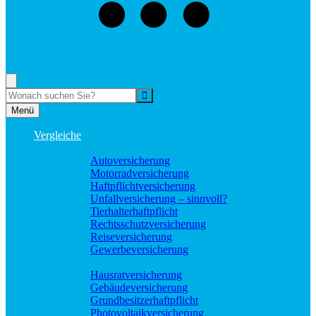
073529496976
Rufen Sie mich an, ich berate Sie gerne!
Suche
Menü
Vergleiche
Sach und KFZ
Autoversicherung
Motorradversicherung
Haftpflichtversicherung
Unfallversicherung – sinnvoll?
Tierhalterhaftpflicht
Rechtsschutzversicherung
Reiseversicherung
Gewerbeversicherung
Wohnung und Haus
Hausratversicherung
Gebäudeversicherung
Grundbesitzerhaftpflicht
Photovoltaikversicherung