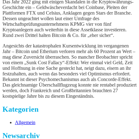
Das Jahr 2022 ging mit einigen Skandalen in die Kryptowährungs-
Geschichte ein – Geldwäscheverdacht bei Coinbase, Pleiten der
Plattformen FTX und Celsius, Anklagen gegen Stars der Branche.
Dessen ungeachtet wollen laut einer Umfrage des
Wirtschaftsprüfungsunternehmens KPMG vier von fünf
Kryptoanlegern auch weiterhin in diese Assetklasse investieren.
Rund zwei Drittel halten Bitcoin & Co. für „eher sicher“.
Angesichts der katastrophalen Kursentwicklung im vergangenen
Jahr – Bitcoin und Etherium verloren mehr als 60 Prozent an Wert –
mag diese Zuversicht überraschen. So mancher Beobachter spricht
von einem „Sunk Cost Fallacy“-Effekt: Wer einmal viel Geld, Zeit
und Hoffnung in eine Sache gesteckt hat, neigt dazu, eisern an ihr
festzuhalten, auch wenn das besonders viel Optimismus erfordert.
Bekannt ist dieser Psychomechanismus auch als Concorde-Effekt.
Das gleichnamige Überschallflugzeug konnte nie rentabel produziert
werden, doch Frankreich und Großbritannien brauchten 27
kostspielige Jahre bis zu diesem Eingeständnis.
Kategorien
Allgemein
Newsarchiv