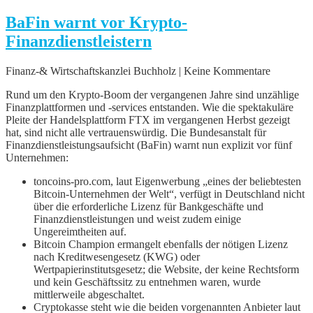
BaFin warnt vor Krypto-
Finanzdienstleistern
Finanz-& Wirtschaftskanzlei Buchholz | Keine Kommentare
Rund um den Krypto-Boom der vergangenen Jahre sind unzählige
Finanzplattformen und -services entstanden. Wie die spektakuläre
Pleite der Handelsplattform FTX im vergangenen Herbst gezeigt
hat, sind nicht alle vertrauenswürdig. Die Bundesanstalt für
Finanzdienstleistungsaufsicht (BaFin) warnt nun explizit vor fünf
Unternehmen:
toncoins-pro.com, laut Eigenwerbung „eines der beliebtesten
Bitcoin-Unternehmen der Welt“, verfügt in Deutschland nicht
über die erforderliche Lizenz für Bankgeschäfte und
Finanzdienstleistungen und weist zudem einige
Ungereimtheiten auf.
Bitcoin Champion ermangelt ebenfalls der nötigen Lizenz
nach Kreditwesengesetz (KWG) oder
Wertpapierinstitutsgesetz; die Website, der keine Rechtsform
und kein Geschäftssitz zu entnehmen waren, wurde
mittlerweile abgeschaltet.
Cryptokasse steht wie die beiden vorgenannten Anbieter laut