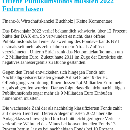
Offene Publikumsfonds mussten 2022
Federn lassen
Finanz-& Wirtschaftskanzlei Buchholz | Keine Kommentare
Das Börsenjahr 2022 verlief bekanntlich schwierig, über 12 Prozent
büßte der DAX ein. So verwundert es nicht, dass offene
Publikumsfonds laut einer Auswertung des Fondsverbands BVI
erstmals seit mehr als zehn Jahren mehr Ab- als Zuflüsse
verzeichneten. Unterm Strich sank das Nettomittelaufkommen um
4,2 Milliarden Euro. Zuletzt hatte 2011 im Zuge der Eurokrise ein
negatives Jahresergebnis zu Buche gestanden.
Gegen den Trend entwickelten sich hingegen Fonds mit
Nachhaltigkeitsmerkmalen gemäß Artikel 8 oder 9 der EU-
Offenlegungsverordnung. Ihnen flossen 5,4 Milliarden Euro mehr
zu, als abgerufen wurden. Daraus folgt, dass die nicht nachhaltigen
Publikumsfonds sogar mehr als 9 Milliarden Euro Einbußen
hinnehmen mussten.
Die wachsende Zahl der als nachhaltig klassifizierten Fonds zahlt
auf diesen Trend ein. Deren Anleger mussten 2022 über alle
Anlageklassen hinweg im Durchschnitt leicht geringere Verluste
verkraften: Während das Minus bei konventionellen Fonds 13
Prozent betrug, lag es bei nachhaltigen Fonds bei 10 Prozent.