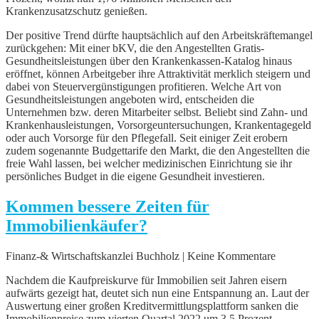
Krankenzusatzschutz genießen.
Der positive Trend dürfte hauptsächlich auf den Arbeitskräftemangel
zurückgehen: Mit einer bKV, die den Angestellten Gratis-
Gesundheitsleistungen über den Krankenkassen-Katalog hinaus
eröffnet, können Arbeitgeber ihre Attraktivität merklich steigern und
dabei von Steuervergünstigungen profitieren. Welche Art von
Gesundheitsleistungen angeboten wird, entscheiden die
Unternehmen bzw. deren Mitarbeiter selbst. Beliebt sind Zahn- und
Krankenhausleistungen, Vorsorgeuntersuchungen, Krankentagegeld
oder auch Vorsorge für den Pflegefall. Seit einiger Zeit erobern
zudem sogenannte Budgettarife den Markt, die den Angestellten die
freie Wahl lassen, bei welcher medizinischen Einrichtung sie ihr
persönliches Budget in die eigene Gesundheit investieren.
Kommen bessere Zeiten für
Immobilienkäufer?
Finanz-& Wirtschaftskanzlei Buchholz | Keine Kommentare
Nachdem die Kaufpreiskurve für Immobilien seit Jahren eisern
aufwärts gezeigt hat, deutet sich nun eine Entspannung an. Laut der
Auswertung einer großen Kreditvermittlungsplattform sanken die
Immobilienpreise zum vierten Quartal 2022 um 3,5 Prozent