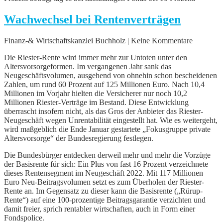
Wachwechsel bei Rentenverträgen
Finanz-& Wirtschaftskanzlei Buchholz | Keine Kommentare
Die Riester-Rente wird immer mehr zur Untoten unter den
Altersvorsorgeformen. Im vergangenen Jahr sank das
Neugeschäftsvolumen, ausgehend von ohnehin schon bescheidenen
Zahlen, um rund 60 Prozent auf 125 Millionen Euro. Nach 10,4
Millionen im Vorjahr hielten die Versicherer nur noch 10,2
Millionen Riester-Verträge im Bestand. Diese Entwicklung
überrascht insofern nicht, als das Gros der Anbieter das Riester-
Neugeschäft wegen Unrentabilität eingestellt hat. Wie es weitergeht,
wird maßgeblich die Ende Januar gestartete „Fokusgruppe private
Altersvorsorge“ der Bundesregierung festlegen.
Die Bundesbürger entdecken derweil mehr und mehr die Vorzüge
der Basisrente für sich: Ein Plus von fast 16 Prozent verzeichnete
dieses Rentensegment im Neugeschäft 2022. Mit 117 Millionen
Euro Neu-Beitragsvolumen setzt es zum Überholen der Riester-
Rente an. Im Gegensatz zu dieser kann die Basisrente („Rürup-
Rente“) auf eine 100-prozentige Beitragsgarantie verzichten und
damit freier, sprich rentabler wirtschaften, auch in Form einer
Fondspolice.