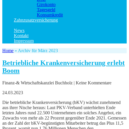
Girokonto
Tagesgeld
Konsumkredit
Zahnzusatzversicherung
Kinder Zahnzusatzversicherung
News
Kontakt
Impressum
Home
»
Archiv für März 2023
Betriebliche Krankenversicherung erlebt
Boom
Finanz-& Wirtschaftskanzlei Buchholz | Keine Kommentare
24.03.2023
Die betriebliche Krankenversicherung (bKV) wächst zunehmend
aus ihrer Nische heraus: Laut PKV-Verband unterhielten Ende
letzten Jahres rund 22.500 Unternehmen ein solches Angebot, ein
Zuwachs von mehr als 22 Prozent gegenüber Ende 2021. Gemessen
an der Zahl der bKV-begünstigten Mitarbeiter betrug das Plus 11,5
Prozent, womit nun 1,76 Millionen Menschen den