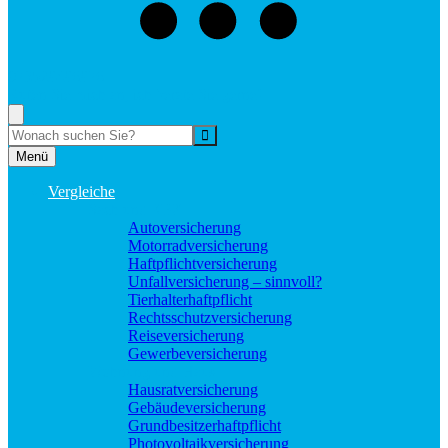
073529496976
Rufen Sie mich an, ich berate Sie gerne!
Suche
Menü
Vergleiche
Sach und KFZ
Autoversicherung
Motorradversicherung
Haftpflichtversicherung
Unfallversicherung – sinnvoll?
Tierhalterhaftpflicht
Rechtsschutzversicherung
Reiseversicherung
Gewerbeversicherung
Wohnung und Haus
Hausratversicherung
Gebäudeversicherung
Grundbesitzerhaftpflicht
Photovoltaikversicherung