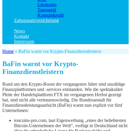
Girokonto
Tagesgeld
Konsumkredit
Zahnzusatzversicherung
Kinder Zahnzusatzversicherung
News
Kontakt
Impressum
Home
»
BaFin warnt vor Krypto-Finanzdienstleistern
BaFin warnt vor Krypto-
Finanzdienstleistern
Rund um den Krypto-Boom der vergangenen Jahre sind unzählige
Finanzplattformen und -services entstanden. Wie die spektakuläre
Pleite der Handelsplattform FTX im vergangenen Herbst gezeigt
hat, sind nicht alle vertrauenswürdig. Die Bundesanstalt für
Finanzdienstleistungsaufsicht (BaFin) warnt nun explizit vor fünf
Unternehmen:
toncoins-pro.com, laut Eigenwerbung „eines der beliebtesten
Bitcoin-Unternehmen der Welt“, verfügt in Deutschland nicht
über die erforderliche Lizenz für Bankgeschäfte und