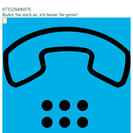
073529496976
Rufen Sie mich an, ich berate Sie gerne!