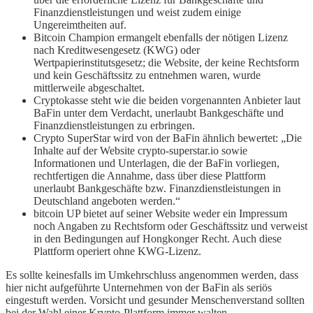
Finanzdienstleistungen und weist zudem einige
Ungereimtheiten auf.
Bitcoin Champion ermangelt ebenfalls der nötigen Lizenz
nach Kreditwesengesetz (KWG) oder
Wertpapierinstitutsgesetz; die Website, der keine Rechtsform
und kein Geschäftssitz zu entnehmen waren, wurde
mittlerweile abgeschaltet.
Cryptokasse steht wie die beiden vorgenannten Anbieter laut
BaFin unter dem Verdacht, unerlaubt Bankgeschäfte und
Finanzdienstleistungen zu erbringen.
Crypto SuperStar wird von der BaFin ähnlich bewertet: „Die
Inhalte auf der Website crypto-superstar.io sowie
Informationen und Unterlagen, die der BaFin vorliegen,
rechtfertigen die Annahme, dass über diese Plattform
unerlaubt Bankgeschäfte bzw. Finanzdienstleistungen in
Deutschland angeboten werden.“
bitcoin UP bietet auf seiner Website weder ein Impressum
noch Angaben zu Rechtsform oder Geschäftssitz und verweist
in den Bedingungen auf Hongkonger Recht. Auch diese
Plattform operiert ohne KWG-Lizenz.
Es sollte keinesfalls im Umkehrschluss angenommen werden, dass
hier nicht aufgeführte Unternehmen von der BaFin als seriös
eingestuft werden. Vorsicht und gesunder Menschenverstand sollten
bei der Wahl einer Krypto-Plattform immer walten.