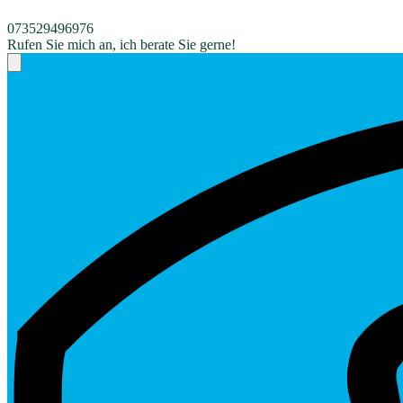
073529496976
Rufen Sie mich an, ich berate Sie gerne!