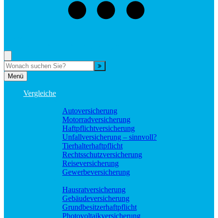
073529496976
Rufen Sie mich an, ich berate Sie gerne!
Suche
Menü
Vergleiche
Sach und KFZ
Autoversicherung
Motorradversicherung
Haftpflichtversicherung
Unfallversicherung – sinnvoll?
Tierhalterhaftpflicht
Rechtsschutzversicherung
Reiseversicherung
Gewerbeversicherung
Wohnung und Haus
Hausratversicherung
Gebäudeversicherung
Grundbesitzerhaftpflicht
Photovoltaikversicherung