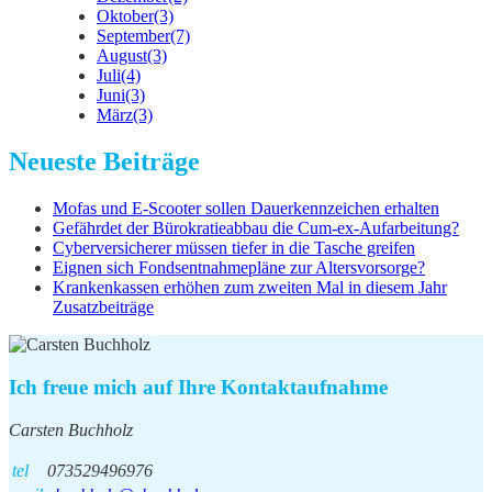
Oktober
(3)
September
(7)
August
(3)
Juli
(4)
Juni
(3)
März
(3)
Neueste Beiträge
Mofas und E-Scooter sollen Dauerkennzeichen erhalten
Gefährdet der Bürokratieabbau die Cum-ex-Aufarbeitung?
Cyberversicherer müssen tiefer in die Tasche greifen
Eignen sich Fondsentnahmepläne zur Altersvorsorge?
Krankenkassen erhöhen zum zweiten Mal in diesem Jahr
Zusatzbeiträge
Ich freue mich auf Ihre Kontaktaufnahme
Carsten Buchholz
tel
073529496976