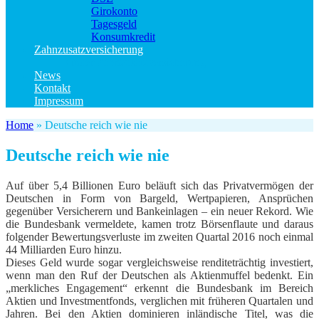
Girokonto
Tagesgeld
Konsumkredit
Zahnzusatzversicherung
Kinder Zahnzusatzversicherung
News
Kontakt
Impressum
Home
»
Deutsche reich wie nie
Deutsche reich wie nie
Auf über 5,4 Billionen Euro beläuft sich das Privatvermögen der
Deutschen in Form von Bargeld, Wertpapieren, Ansprüchen
gegenüber Versicherern und Bankeinlagen – ein neuer Rekord. Wie
die Bundesbank vermeldete, kamen trotz Börsenflaute und daraus
folgender Bewertungsverluste im zweiten Quartal 2016 noch einmal
44 Milliarden Euro hinzu.
Dieses Geld wurde sogar vergleichsweise renditeträchtig investiert,
wenn man den Ruf der Deutschen als Aktienmuffel bedenkt. Ein
„merkliches Engagement“ erkennt die Bundesbank im Bereich
Aktien und Investmentfonds, verglichen mit früheren Quartalen und
Jahren. Bei den Aktien dominieren inländische Titel, was die