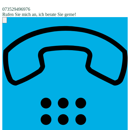
073529496976
Rufen Sie mich an, ich berate Sie gerne!