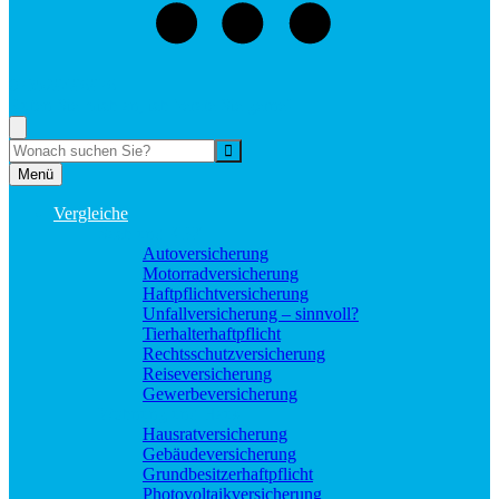
073529496976
Rufen Sie mich an, ich berate Sie gerne!
Suche
Menü
Vergleiche
Sach und KFZ
Autoversicherung
Motorradversicherung
Haftpflichtversicherung
Unfallversicherung – sinnvoll?
Tierhalterhaftpflicht
Rechtsschutzversicherung
Reiseversicherung
Gewerbeversicherung
Wohnung und Haus
Hausratversicherung
Gebäudeversicherung
Grundbesitzerhaftpflicht
Photovoltaikversicherung