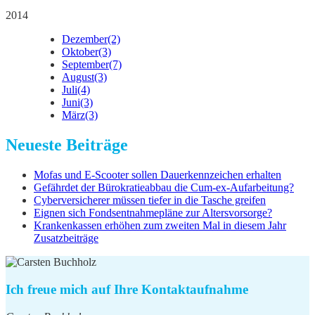
2014
Dezember
(2)
Oktober
(3)
September
(7)
August
(3)
Juli
(4)
Juni
(3)
März
(3)
Neueste Beiträge
Mofas und E-Scooter sollen Dauerkennzeichen erhalten
Gefährdet der Bürokratieabbau die Cum-ex-Aufarbeitung?
Cyberversicherer müssen tiefer in die Tasche greifen
Eignen sich Fondsentnahmepläne zur Altersvorsorge?
Krankenkassen erhöhen zum zweiten Mal in diesem Jahr
Zusatzbeiträge
Ich freue mich auf Ihre Kontaktaufnahme