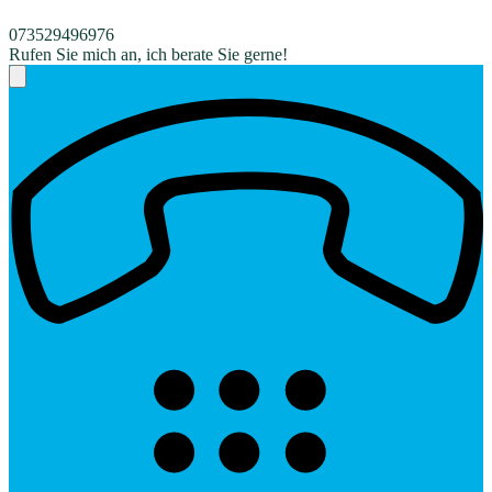
073529496976
Rufen Sie mich an, ich berate Sie gerne!