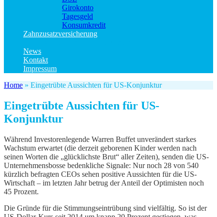
Girokonto
Tagesgeld
Konsumkredit
Zahnzusatzversicherung
Kinder Zahnzusatzversicherung
News
Kontakt
Impressum
Home
»
Eingetrübte Aussichten für US-Konjunktur
Eingetrübte Aussichten für US-
Konjunktur
Während Investorenlegende Warren Buffet unverändert starkes
Wachstum erwartet (die derzeit geborenen Kinder werden nach
seinen Worten die „glücklichste Brut“ aller Zeiten), senden die US-
Unternehmensbosse bedenkliche Signale: Nur noch 28 von 540
kürzlich befragten CEOs sehen positive Aussichten für die US-
Wirtschaft – im letzten Jahr betrug der Anteil der Optimisten noch
45 Prozent.
Die Gründe für die Stimmungseintrübung sind vielfältig. So ist der
US-Dollar-Kurs seit 2014 um knapp 20 Prozent gestiegen, was