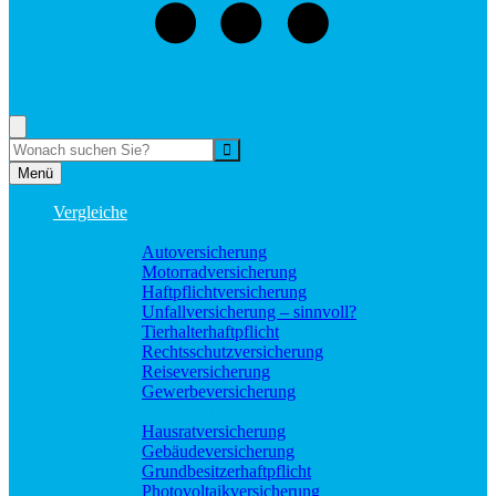
073529496976
Rufen Sie mich an, ich berate Sie gerne!
Suche
Menü
Vergleiche
Sach und KFZ
Autoversicherung
Motorradversicherung
Haftpflichtversicherung
Unfallversicherung – sinnvoll?
Tierhalterhaftpflicht
Rechtsschutzversicherung
Reiseversicherung
Gewerbeversicherung
Wohnung und Haus
Hausratversicherung
Gebäudeversicherung
Grundbesitzerhaftpflicht
Photovoltaikversicherung