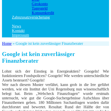
Girokonto
Tagesgeld
Konsumkredit
Zahnzusatzversicherung
Kinder Zahnzusatzversicherung
News
Kontakt
Impressum
Home
»
Google ist kein zuverlässiger Finanzberater
Google ist kein zuverlässiger
Finanzberater
Lohnt sich der Einstieg in Energieaktien? Googeln! Wie
funktionieren Fondspolicen? Googeln! Wie werden unterschiedliche
Assets besteuert? Googeln!
Wer nach diesem Muster verfährt, kann grob in die Irre geführt
werden, wie ein Institut der Uni Regensburg nun wissenschaftlich
belegt hat. Beim „Webcheck Finanzfragen“ wurde erstmals
untersucht, wie gut die Google-Suchergebnisse Aufschluss über
Finanzthemen geben. 180 Millionen Suchanfragen wurden dafür
durchforstet und bewertet. Resultat: Rund der Hälfte der von