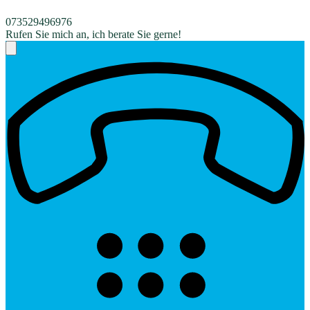
073529496976
Rufen Sie mich an, ich berate Sie gerne!