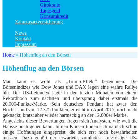
Girokonto
Tagesgeld
Konsumkredit
Zahnzusatzversicherung
Kinder Zahnzusatzversicherung
News
Kontakt
Impressum
Home
»
Höhenflug an den Börsen
Höhenflug an den Börsen
Man kann es wohl als „Trump-Effekt“ bezeichnen: Die
Börsenindizes wie Dow Jones und DAX legen eine wahre Rallye
hin. Der US-Leitindex jagte in den letzten Monaten von einem
Rekordhoch zum nächsten und übersprang dabei erstmals die
20.000-Punkte-Marke. Sein deutsches Pendant hat zwar den
Höchststand von 12.375 Punkten, erreicht im April 2015, noch nicht
geknackt, kratzt aber wieder hartnäckig an der 12.000er-Marke.
Angesichts dieser Bewertungen fragen sich Analysten, wie weit die
Hausse noch gehen kann. In den Kursen finden sich nämlich schon
einige Hoffnungen eingepreist, die sich erst noch bewahrheiten
müssen. Dazu gehört der erwartete, zumindest kurzfristige US-