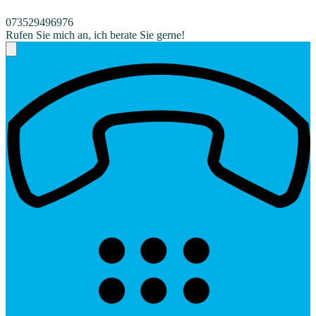
073529496976
Rufen Sie mich an, ich berate Sie gerne!