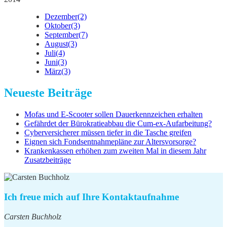
Dezember
(2)
Oktober
(3)
September
(7)
August
(3)
Juli
(4)
Juni
(3)
März
(3)
Neueste Beiträge
Mofas und E-Scooter sollen Dauerkennzeichen erhalten
Gefährdet der Bürokratieabbau die Cum-ex-Aufarbeitung?
Cyberversicherer müssen tiefer in die Tasche greifen
Eignen sich Fondsentnahmepläne zur Altersvorsorge?
Krankenkassen erhöhen zum zweiten Mal in diesem Jahr
Zusatzbeiträge
Ich freue mich auf Ihre Kontaktaufnahme
Carsten Buchholz