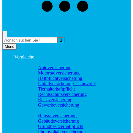
073529496976
Rufen Sie mich an, ich berate Sie gerne!
Suche
Menü
Vergleiche
Sach und KFZ
Autoversicherung
Motorradversicherung
Haftpflichtversicherung
Unfallversicherung – sinnvoll?
Tierhalterhaftpflicht
Rechtsschutzversicherung
Reiseversicherung
Gewerbeversicherung
Wohnung und Haus
Hausratversicherung
Gebäudeversicherung
Grundbesitzerhaftpflicht
Photovoltaikversicherung