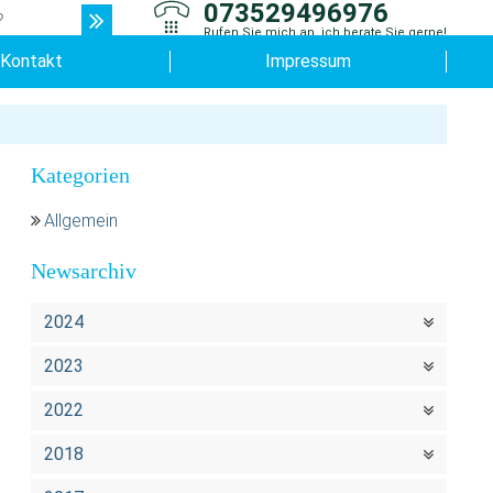
073529496976
Rufen Sie mich an, ich berate Sie gerne!
Kontakt
Impressum
Kategorien
Allgemein
Newsarchiv
2024
2023
2022
2018