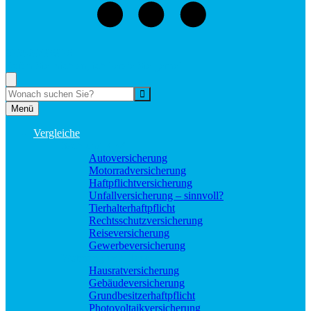
073529496976
Rufen Sie mich an, ich berate Sie gerne!
Suche
Menü
Vergleiche
Sach und KFZ
Autoversicherung
Motorradversicherung
Haftpflichtversicherung
Unfallversicherung – sinnvoll?
Tierhalterhaftpflicht
Rechtsschutzversicherung
Reiseversicherung
Gewerbeversicherung
Wohnung und Haus
Hausratversicherung
Gebäudeversicherung
Grundbesitzerhaftpflicht
Photovoltaikversicherung