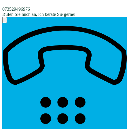
073529496976
Rufen Sie mich an, ich berate Sie gerne!