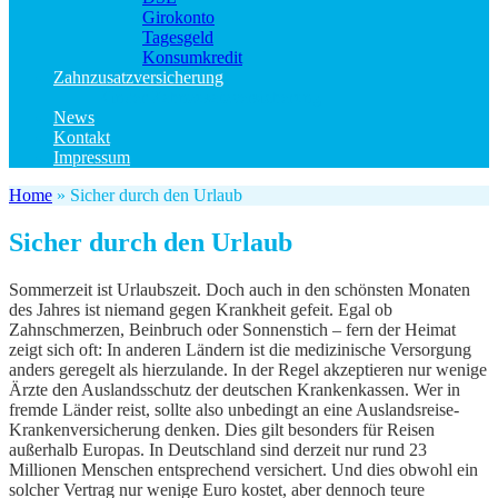
Girokonto
Tagesgeld
Konsumkredit
Zahnzusatzversicherung
Kinder Zahnzusatzversicherung
News
Kontakt
Impressum
Home
»
Sicher durch den Urlaub
Sicher durch den Urlaub
Sommerzeit ist Urlaubszeit. Doch auch in den schönsten Monaten
des Jahres ist niemand gegen Krankheit gefeit.
Egal ob
Zahnschmerzen, Beinbruch oder Sonnenstich – fern der Heimat
zeigt sich oft: In anderen Ländern ist die medizinische Versorgung
anders geregelt als hierzulande. In der Regel akzeptieren nur wenige
Ärzte den Auslandsschutz der deutschen Krankenkassen. Wer in
fremde Länder reist, sollte also unbedingt an eine Auslandsreise-
Krankenversicherung denken. Dies gilt besonders für Reisen
außerhalb Europas. In Deutschland sind derzeit nur rund 23
Millionen Menschen entsprechend versichert. Und dies obwohl ein
solcher Vertrag nur wenige Euro kostet, aber dennoch teure