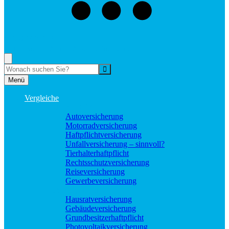
073529496976
Rufen Sie mich an, ich berate Sie gerne!
Suche
Menü
Vergleiche
Sach und KFZ
Autoversicherung
Motorradversicherung
Haftpflichtversicherung
Unfallversicherung – sinnvoll?
Tierhalterhaftpflicht
Rechtsschutzversicherung
Reiseversicherung
Gewerbeversicherung
Wohnung und Haus
Hausratversicherung
Gebäudeversicherung
Grundbesitzerhaftpflicht
Photovoltaikversicherung