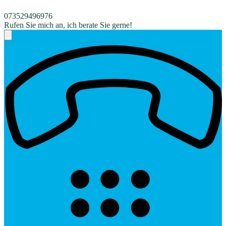
073529496976
Rufen Sie mich an, ich berate Sie gerne!