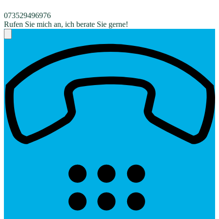
073529496976
Rufen Sie mich an, ich berate Sie gerne!