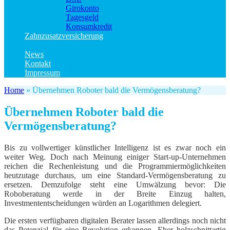
Girokonto
Tagesgeld
Konsumkredit
Zahnzusatzversicherung
Kinder Zahnzusatzversicherung
News
Kontakt
Impressum
Home
»
Übernehmen Roboter bald die Vermögensberatung?
Übernehmen Roboter bald die
Vermögensberatung?
Bis zu vollwertiger künstlicher Intelligenz ist es zwar noch ein
weiter Weg. Doch nach Meinung einiger Start-up-Unternehmen
reichen die Rechenleistung und die Programmiermöglichkeiten
heutzutage durchaus, um eine Standard-Vermögensberatung zu
ersetzen. Demzufolge steht eine Umwälzung bevor: Die
Roboberatung werde in der Breite Einzug halten,
Investmententscheidungen würden an Logarithmen delegiert.
Die ersten verfügbaren digitalen Berater lassen allerdings noch nicht
das Potenzial für eine Revolution erkennen. Eher holzschnittartig