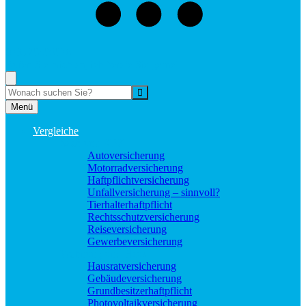
073529496976
Rufen Sie mich an, ich berate Sie gerne!
Suche
Menü
Vergleiche
Sach und KFZ
Autoversicherung
Motorradversicherung
Haftpflichtversicherung
Unfallversicherung – sinnvoll?
Tierhalterhaftpflicht
Rechtsschutzversicherung
Reiseversicherung
Gewerbeversicherung
Wohnung und Haus
Hausratversicherung
Gebäudeversicherung
Grundbesitzerhaftpflicht
Photovoltaikversicherung