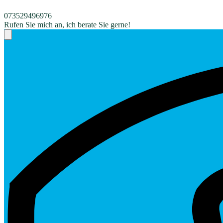
073529496976
Rufen Sie mich an, ich berate Sie gerne!