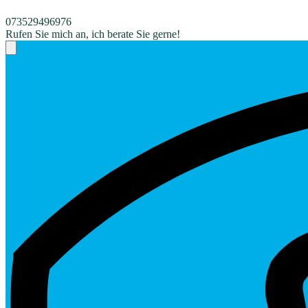
073529496976
Rufen Sie mich an, ich berate Sie gerne!