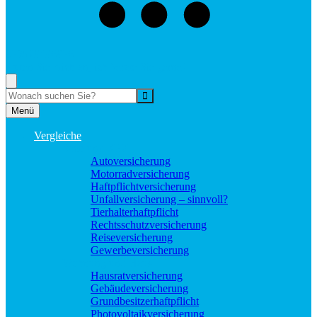
073529496976
Rufen Sie mich an, ich berate Sie gerne!
Suche
Menü
Vergleiche
Sach und KFZ
Autoversicherung
Motorradversicherung
Haftpflichtversicherung
Unfallversicherung – sinnvoll?
Tierhalterhaftpflicht
Rechtsschutzversicherung
Reiseversicherung
Gewerbeversicherung
Wohnung und Haus
Hausratversicherung
Gebäudeversicherung
Grundbesitzerhaftpflicht
Photovoltaikversicherung