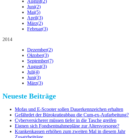
August
(2)
Juni
(2)
Mai
(5)
April
(3)
März
(2)
Februar
(3)
2014
Dezember
(2)
Oktober
(3)
September
(7)
August
(3)
Juli
(4)
Juni
(3)
März
(3)
Neueste Beiträge
Mofas und E-Scooter sollen Dauerkennzeichen erhalten
Gefährdet der Bürokratieabbau die Cum-ex-Aufarbeitung?
Cyberversicherer müssen tiefer in die Tasche greifen
Eignen sich Fondsentnahmepläne zur Altersvorsorge?
Krankenkassen erhöhen zum zweiten Mal in diesem Jahr
Zusatzbeiträge