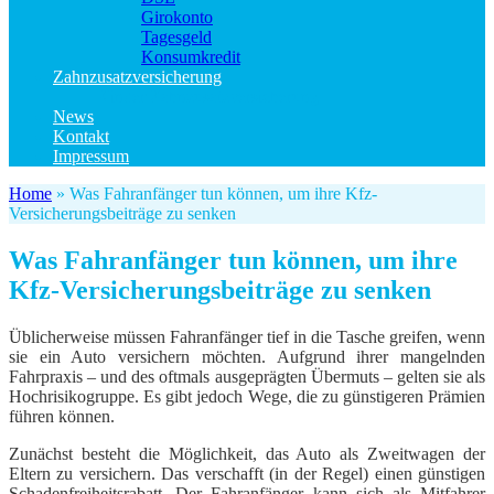
Girokonto
Tagesgeld
Konsumkredit
Zahnzusatzversicherung
Kinder Zahnzusatzversicherung
News
Kontakt
Impressum
Home
»
Was Fahranfänger tun können, um ihre Kfz-
Versicherungsbeiträge zu senken
Was Fahranfänger tun können, um ihre
Kfz-Versicherungsbeiträge zu senken
Üblicherweise müssen Fahranfänger tief in die Tasche greifen, wenn
sie ein Auto versichern möchten. Aufgrund ihrer mangelnden
Fahrpraxis – und des oftmals ausgeprägten Übermuts – gelten sie als
Hochrisikogruppe. Es gibt jedoch Wege, die zu günstigeren Prämien
führen können.
Zunächst besteht die Möglichkeit, das Auto als Zweitwagen der
Eltern zu versichern. Das verschafft (in der Regel) einen günstigen
Schadenfreiheitsrabatt. Der Fahranfänger kann sich als Mitfahrer