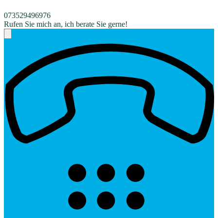
073529496976
Rufen Sie mich an, ich berate Sie gerne!