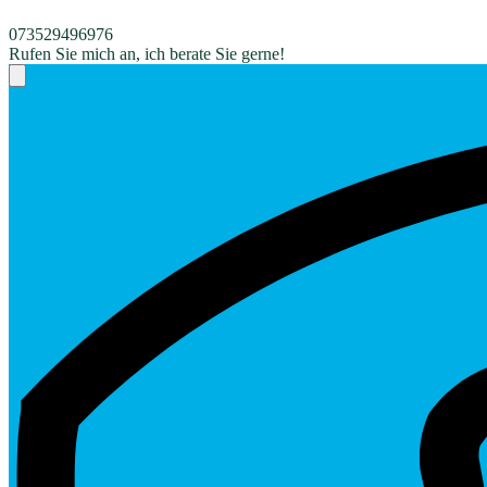
073529496976
Rufen Sie mich an, ich berate Sie gerne!