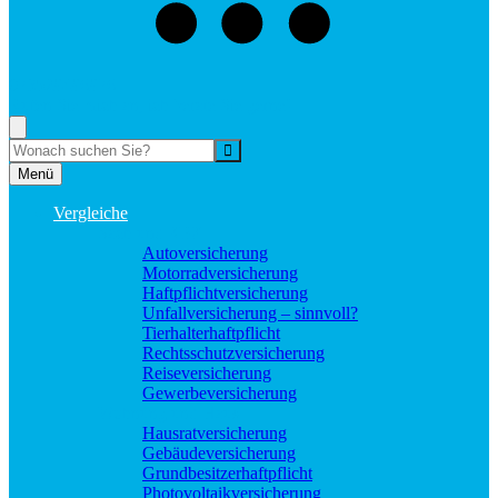
073529496976
Rufen Sie mich an, ich berate Sie gerne!
Suche
Menü
Vergleiche
Sach und KFZ
Autoversicherung
Motorradversicherung
Haftpflichtversicherung
Unfallversicherung – sinnvoll?
Tierhalterhaftpflicht
Rechtsschutzversicherung
Reiseversicherung
Gewerbeversicherung
Wohnung und Haus
Hausratversicherung
Gebäudeversicherung
Grundbesitzerhaftpflicht
Photovoltaikversicherung