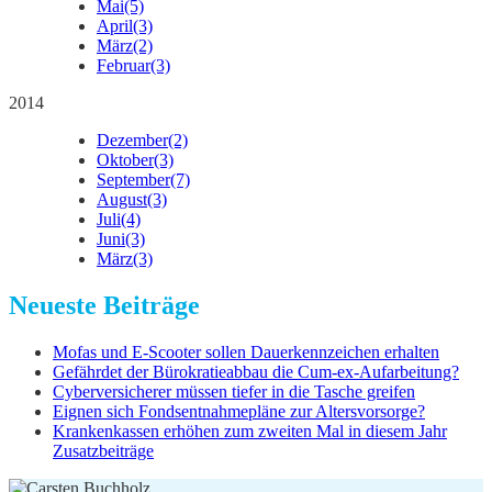
Mai
(5)
April
(3)
März
(2)
Februar
(3)
2014
Dezember
(2)
Oktober
(3)
September
(7)
August
(3)
Juli
(4)
Juni
(3)
März
(3)
Neueste Beiträge
Mofas und E-Scooter sollen Dauerkennzeichen erhalten
Gefährdet der Bürokratieabbau die Cum-ex-Aufarbeitung?
Cyberversicherer müssen tiefer in die Tasche greifen
Eignen sich Fondsentnahmepläne zur Altersvorsorge?
Krankenkassen erhöhen zum zweiten Mal in diesem Jahr
Zusatzbeiträge