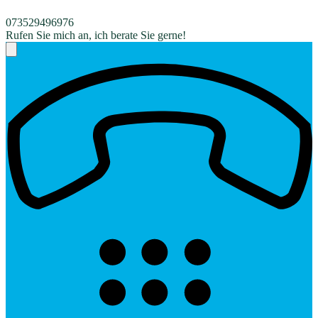
073529496976
Rufen Sie mich an, ich berate Sie gerne!