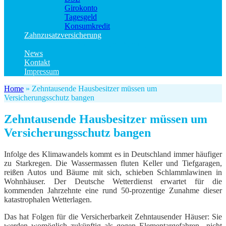
Girokonto
Tagesgeld
Konsumkredit
Zahnzusatzversicherung
Kinder Zahnzusatzversicherung
News
Kontakt
Impressum
Home
»
Zehntausende Hausbesitzer müssen um
Versicherungsschutz bangen
Zehntausende Hausbesitzer müssen um
Versicherungsschutz bangen
Infolge des Klimawandels kommt es in Deutschland immer häufiger
zu Starkregen. Die Wassermassen fluten Keller und Tiefgaragen,
reißen Autos und Bäume mit sich, schieben Schlammlawinen in
Wohnhäuser. Der Deutsche Wetterdienst erwartet für die
kommenden Jahrzehnte eine rund 50-prozentige Zunahme dieser
katastrophalen Wetterlagen.
Das hat Folgen für die Versicherbarkeit Zehntausender Häuser: Sie
werden womöglich zukünftig als gegen Elementargefahren „nicht